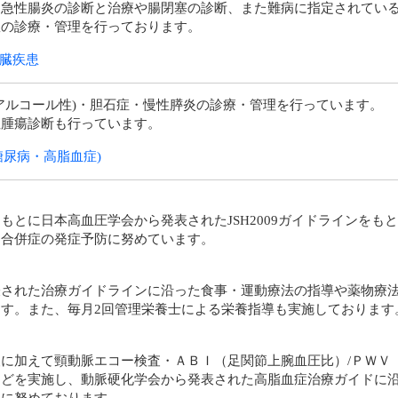
た急性腸炎の診断と治療や腸閉塞の診断、また難病に指定されてい
患の診療・管理を行っております。
膵臓疾患
アルコール性)・胆石症・慢性膵炎の診療・管理を行っています。
性腫瘍診断も行っています。
糖尿病・高脂血症)
もとに日本高血圧学会から発表されたJSH2009ガイドラインをも
た合併症の発症予防に努めています。
表された治療ガイドラインに沿った食事・運動療法の指導や薬物療
す。また、毎月2回管理栄養士による栄養指導も実施しております
に加えて頸動脈エコー検査・ＡＢＩ（足関節上腕血圧比）/ＰＷＶ
などを実施し、動脈硬化学会から発表された高脂血症治療ガイドに