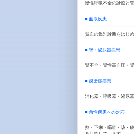
慢性呼吸不全の診療と管
■ 血液疾患
貧血の鑑別診断をはじ
■ 腎・泌尿器疾患
腎不全・腎性高血圧・
■ 感染症疾患
消化器・呼吸器・泌尿
■ 急性疾患への対応
熱・下痢・嘔吐・咳・
を目指しています。