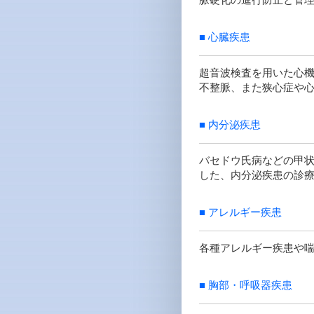
脈硬化の進行防止と管
■ 心臓疾患
超音波検査を用いた心機
不整脈、また狭心症や
■ 内分泌疾患
バセドウ氏病などの甲
した、内分泌疾患の診
■ アレルギー疾患
各種アレルギー疾患や
■ 胸部・呼吸器疾患