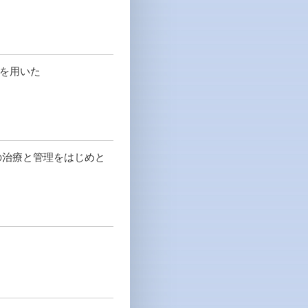
)を用いた
の治療と管理をはじめと
。