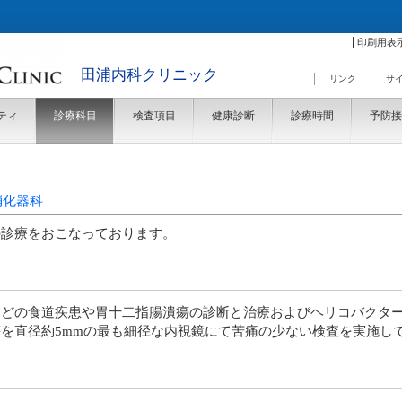
印刷用表示
田浦内科クリニック
リンク
サ
ティ
診療科目
検査項目
健康診断
診療時間
予防接
消化器科
療をおこなっております。
などの食道疾患や胃十二指腸潰瘍の診断と治療およびヘリコバクタ
を直径約5mmの最も細径な内視鏡にて苦痛の少ない検査を実施し