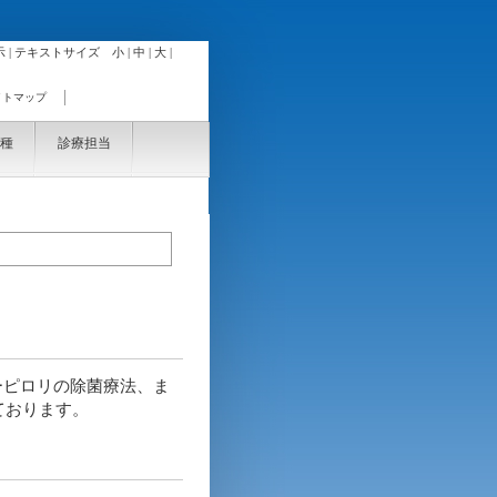
 |
テキストサイズ 小 |
中 |
大 |
イトマップ
種
診療担当
ーピロリの除菌療法、ま
ております。