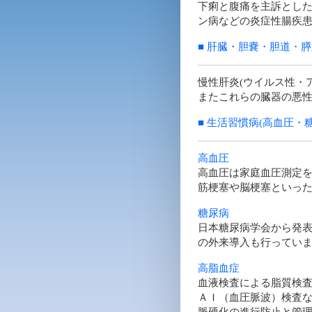
下痢と腹痛を主訴とし
ン病などの炎症性腸疾
■ 肝臓・胆嚢・胆道・
慢性肝炎(ウイルス性・
またこれらの臓器の悪
■ 生活習慣病(高血圧・
高血圧
高血圧は家庭血圧測定を
筋梗塞や脳梗塞といっ
糖尿病
日本糖尿病学会から発
の外来導入も行っていま
高脂血症
血液検査による脂質検査
ＡＩ（血圧脈波）検査