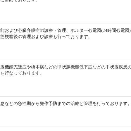
理に努めております。
能および心臓弁膜症の診療・管理、ホルター心電図(24時間心電図
心筋梗塞後の管理および診療も行っております。
状腺機能亢進症や橋本病などの甲状腺機能低下症などの甲状腺疾患
療を行なっております。
喘息などの急性期から発作予防までの治療と管理を行っております