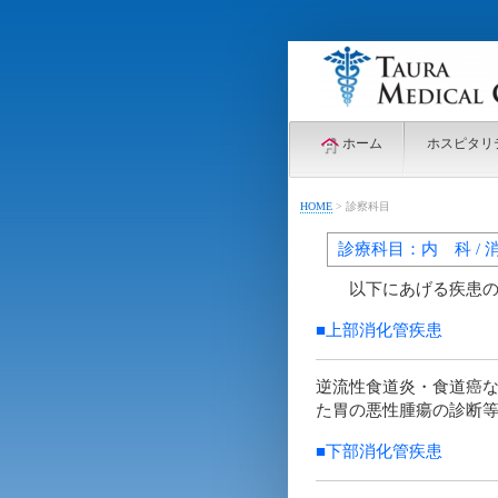
ホーム
ホスピタリ
HOME
>
診察科目
診療科目：内 科 / 
以下にあげる疾患の診
■上部消化管疾患
逆流性食道炎・食道癌
た胃の悪性腫瘍の診断等
■下部消化管疾患